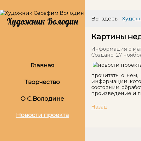
Вы здесь:
Худож
Художник Володин
Картины не
Информация о ма
Создано: 27 ноябр
Главная
прочитать о нем,
Творчество
информации, кото
состоянии обработ
произведение и п
О С.Володине
Назад
Новости проекта