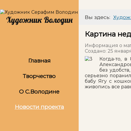
Вы здесь:
Худож
Художник Володин
Картина нед
Информация о ма
Создано: 25 январ
Когда-то, в
Главная
Александров
без удобств
Творчество
серьезно поранил
бабу Ягу с кошко
живопись все равн
О С.Володине
Новости проекта