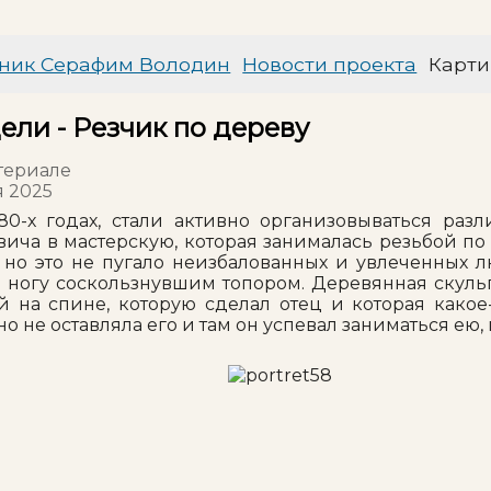
ник Серафим Володин
Новости проекта
Карти
ели - Резчик по дереву
териале
я 2025
 80-х годах, стали активно организовываться ра
ича в мастерскую, которая занималась резьбой по д
, но это не пугало неизбалованных и увлеченных 
 ногу соскользнувшим топором. Деревянная скуль
й на спине, которую сделал отец и которая какое
о не оставляла его и там он успевал заниматься ею,