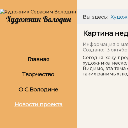
Вы здесь:
Худож
Художник Володин
Картина нед
Информация о ма
Создано: 13 октяб
Сегодня хочу пред
Главная
художника нескол
Видимо, эта тема
Творчество
таких ранимых люд
О С.Володине
Новости проекта