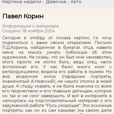
Картина недели - Девочка - лето
Павел Корин
Информация о материале
Создано: 18 ноября 2024
Сегодня я отойду от показа картин, т.к. хочу
поделиться с вами своим открытием. Письмо
П.Д.Корина, найденное в бумагах отца, навело
меня на мысль узнать побольше об этом
художнике. Не скажу, что он был мне неизвестен,
этого просто не могло быть, ведь отец часто
вспоминал его. У нас было много книг с
репродукциями, видела его работы в музеях. Но
всё, виденное мною (парадные портреты,
знаменитый А.Невский), не нашло отклик в моей
душе. К стыду сказать, я не была знакома со всем
его творчеством и его главным детищем, которое
он так и не смог завершить. И вот в интернете я
наткнулась на подготовительный материал к его
задуманной работе "Русь уходящая". Эти эскизные
портреты, как он их сам называл (на самом деле